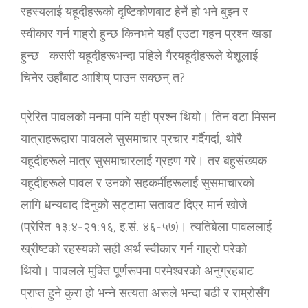
रहस्यलाई यहूदीहरूको दृष्टिकोणबाट हेर्ने हो भने बुझ्न र
स्वीकार गर्न गाह्रो हुन्छ किनभने यहाँ एउटा गहन प्रश्‍न खडा
हुन्छ− कसरी यहूदीहरूभन्दा पहिले गैरयहूदीहरूले येशूलाई
चिनेर उहाँबाट आशिष् पाउन सक्छन् त?
प्रेरित पावलको मनमा पनि यही प्रश्‍न थियो। तिन वटा मिसन
यात्राहरूद्वारा पावलले सुसमाचार प्रचार गर्दैगर्दा, थोरै
यहूदीहरूले मात्र सुसमाचारलाई ग्रहण गरे। तर बहुसंख्यक
यहूदीहरूले पावल र उनको सहकर्मीहरूलाई सुसमाचारको
लागि धन्यवाद दिनुको सट्टामा सतावट दिएर मार्न खोजे
(प्रेरित १३:४-२१:१६, इ.सं. ४६-५७)। त्यतिबेला पावललाई
ख्रीष्टको रहस्यको सही अर्थ स्वीकार गर्न गाह्रो परेको
थियो। पावलले मुक्ति पूर्णरूपमा परमेश्‍वरको अनुग्रहबाट
प्राप्‍त हुने कुरा हो भन्‍ने सत्यता अरूले भन्दा बढी र राम्रोसँग