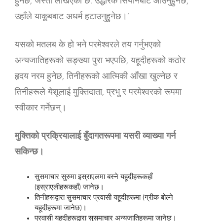
हुनेछ, जस्तो लेखिएको छ: उद्धारक सियोनबाट आउनुहुनेछ,
उहाँले याकूबबाट अधर्म हटाउनुहुनेछ।’
यसको मतलब के हो भने परमेश्‍वरले तय गर्नुभएको
अन्यजातिहरूको सङ्ख्या पुरा भएपछि, यहूदीहरूको कठोर
हृदय नरम हुनेछ, तिनीहरूको आत्मिकी आँखा खुल्नेछ र
तिनीहरूले येशूलाई मुक्तिदाता, प्रभु र परमेश्‍वरको रूपमा
स्वीकार गर्नेछन्।
मुक्तिको प्रक्रियालाई बुँदागतरूपमा यसरी व्याख्या गर्न
सकिन्छ।
सुसमाचार सुरुमा इस्राएलमा बस्ने यहूदीहरूकहाँ
(इस्राएलीहरूकहाँ) जानेछ।
तिनीहरूद्वारा सुसमाचार प्रवासी यहूदीहरूमा (ग्रीक बोल्ने
यहूदीहरूमा जानेछ)।
प्रवासी यहूदीहरूद्वारा सुसमाचार अन्यजातिहरूमा जानेछ।