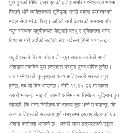
पुरा हुनको निम्ति इस्राएलको इतिहासभरि परमेश्‍वरको भयमा
जिउने थोरै व्यक्तिहरूले मूर्तिपूजा नगरी यहोवा परमेश्‍वरको
मात्र सेवा गरेका थिए। अहिले नयाँ करारको समयमा पनि
न्यून संख्यक यहूदीहरूले येशूलाई प्रभु र मुक्तिदाता भनेर
विश्‍वास गरी उहाँको उहाँको सेवा गर्दछन् (रोमी ११:५-६)।
यहूदीहरूको बिचमा रहेका ती न्यून संख्यक बचेको सानो
अंशद्वारा एकदिन पुरा इस्राएल प्रभुमा पुनर्स्थापित हुनेछ।
जब परमेश्‍वरले चुन्नुभएका अन्यजातिहरूको सङ्ख्या पुरा
हुनेछ, तब यो दिन आउनेछ। रोमी ११:२५-२६ मा पावल
यसरी भन्छन्, ‘भाइ हो, आफ्‍नै अभिमानमा तिमीहरू बुद्धिमान्‌ हुन
खोज्‍छौ, कि भनेर तिमीहरू यो रहस्‍य बुझ भन्‍ने म चाहन्‍छु, कि
अन्‍यजातिहरूको सङ्ख्या पूर्ण नभएसम्‍म इस्राएलीहरूको एक
अंशमा कठोरता आएको छ। यसरी सारा इस्राएलको उद्धार