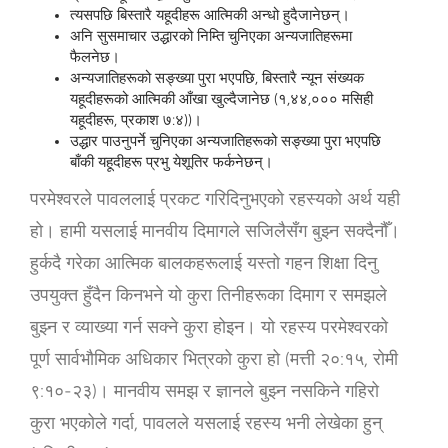
त्यसपछि बिस्तारै यहूदीहरू आत्मिकी अन्धो हुदैजानेछन्।
अनि सुसमाचार उद्धारको निम्ति चुनिएका अन्यजातिहरूमा
फैलनेछ।
अन्यजातिहरूको सङ्ख्या पुरा भएपछि, बिस्तारै न्यून संख्यक
यहूदीहरूको आत्मिकी आँखा खुल्दैजानेछ (१,४४,००० मसिही
यहूदीहरू, प्रकाश ७:४))।
उद्धार पाउनुपर्ने चुनिएका अन्यजातिहरूको सङ्ख्या पुरा भएपछि
बाँकी यहूदीहरू प्रभु येशूतिर फर्कनेछन्।
परमेश्‍वरले पावललाई प्रकट गरिदिनुभएको रहस्यको अर्थ यही
हो। हामी यसलाई मानवीय दिमागले सजिलैसँग बुझ्न सक्दैनौँ।
हुर्कदै गरेका आत्मिक बालकहरूलाई यस्तो गहन शिक्षा दिनु
उपयुक्त हुँदैन किनभने यो कुरा तिनीहरूका दिमाग र समझले
बुझ्न र व्याख्या गर्न सक्ने कुरा होइन। यो रहस्य परमेश्‍वरको
पूर्ण सार्वभौमिक अधिकार भित्रको कुरा हो (मत्ती २०:१५, रोमी
९:१०-२३)। मानवीय समझ र ज्ञानले बुझ्न नसकिने गहिरो
कुरा भएकोले गर्दा, पावलले यसलाई रहस्य भनी लेखेका हुन्