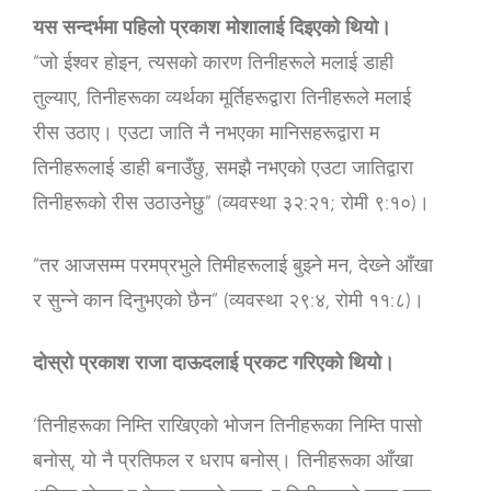
यस सन्दर्भमा पहिलो प्रकाश मोशालाई दिइएको थियो।
“जो ईश्‍वर होइन, त्‍यसको कारण तिनीहरूले मलाई डाही
तुल्‍याए, तिनीहरूका व्‍यर्थका मूर्तिहरूद्वारा तिनीहरूले मलाई
रीस उठाए। एउटा जाति नै नभएका मानिसहरूद्वारा म
तिनीहरूलाई डाही बनाउँछु, समझै नभएको एउटा जातिद्वारा
तिनीहरूको रीस उठाउनेछु” (व्यवस्था ३२:२१; रोमी ९:१०)।
“तर आजसम्‍म परमप्रभुले तिमीहरूलाई बुझ्‍ने मन, देख्‍ने आँखा
र सुन्‍ने कान दिनुभएको छैन” (व्यवस्था २९:४, रोमी ११:८)।
दोस्रो प्रकाश राजा दाऊदलाई प्रकट गरिएको थियो।
‘तिनीहरूका निम्‍ति राखिएको भोजन तिनीहरूका निम्‍ति पासो
बनोस्‌, यो नै प्रतिफल र धराप बनोस्‌। तिनीहरूका आँखा