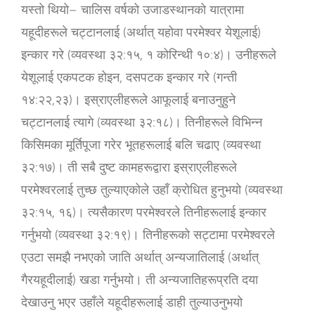
यस्तो थियो– चालिस वर्षको उजाडस्थानको यात्रामा
यहूदीहरूले चट्टानलाई (अर्थात् यहोवा परमेश्‍वर येशूलाई)
इन्कार गरे (व्यवस्था ३२:१५, १ कोरिन्थी १०:४)। उनीहरूले
येशूलाई एकपटक होइन, दसपटक इन्कार गरे (गन्ती
१४:२२,२३)। इस्राएलीहरूले आफूलाई बनाउनुहुने
चट्टानलाई त्यागे (व्यवस्था ३२:१८)। तिनीहरूले विभिन्‍न
किसिमका मूर्तिपूजा गरेर भूतहरूलाई बलि चढाए (व्यवस्था
३२:१७)। ती सबै दुष्ट कामहरूद्वारा इस्राएलीहरूले
परमेश्‍वरलाई तुच्छ तुल्याएकोले उहाँ क्रोधित हुनुभयो (व्यवस्था
३२:१५, १६)। त्यसैकारण परमेश्‍वरले तिनीहरूलाई इन्कार
गर्नुभयो (व्यवस्था ३२:१९)। तिनीहरूको सट्टामा परमेश्‍वरले
एउटा समझै नभएको जाति अर्थात् अन्यजातिलाई (अर्थात्
गैरयहूदीलाई) खडा गर्नुभयो। ती अन्यजातिहरूप्रति दया
देखाउनु भएर उहाँले यहूदीहरूलाई डाही तुल्याउनुभयो