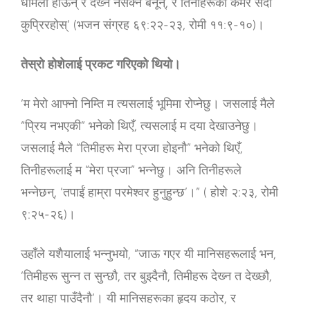
धमिला होऊन्‌ र देख्‍न नसक्‍ने बनून्‌, र तिनीहरूको कमर सदा
कुप्रिरहोस्‌’ (भजन संग्रह ६९:२२-२३, रोमी ११:९-१०)।
तेस्रो होशेलाई प्रकट गरिएको थियो।
‘म मेरो आफ्‍नो निम्‍ति म त्‍यसलाई भूमिमा रोप्‍नेछु। जसलाई मैले
“प्रिय नभएकी” भनेको थिएँ, त्‍यसलाई म दया देखाउनेछु।
जसलाई मैले “तिमीहरू मेरा प्रजा होइनौ” भनेको थिएँ,
तिनीहरूलाई म “मेरा प्रजा” भन्‍नेछु। अनि तिनीहरूले
भन्‍नेछन्, ‘तपाईं हाम्रा परमेश्‍वर हुनुहुन्‍छ’।” ( होशे २:२३, रोमी
९:२५-२६)।
उहाँले यशैयालाई भन्‍नुभयो, “जाऊ गएर यी मानिसहरूलाई भन,
‘तिमीहरू सुन्‍न त सुन्‍छौ, तर बुझ्‍दैनौ, तिमीहरू देख्‍न त देख्‍छौ,
तर थाहा पाउँदैनौ’। यी मानिसहरूका हृदय कठोर, र