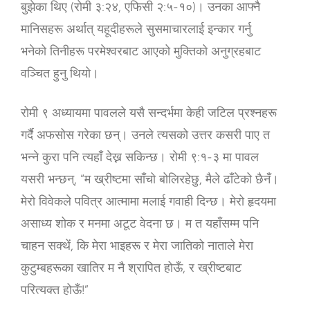
बुझेका थिए (रोमी ३:२४, एफिसी २:५-१०)। उनका आफ्नै
मानिसहरू अर्थात् यहूदीहरूले सुसमाचारलाई इन्कार गर्नु
भनेको तिनीहरू परमेश्‍वरबाट आएको मुक्तिको अनुग्रहबाट
वञ्चित हुनु थियो।
रोमी ९ अध्यायमा पावलले यसै सन्दर्भमा केही जटिल प्रश्‍नहरू
गर्दै अफसोस गरेका छन्। उनले त्यसको उत्तर कसरी पाए त
भन्ने कुरा पनि त्यहाँ देख्न सकिन्छ। रोमी ९:१-३ मा पावल
यसरी भन्छन्, “म ख्रीष्‍टमा साँचो बोलिरहेछु, मैले ढाँटेको छैनँ।
मेरो विवेकले पवित्र आत्‍मामा मलाई गवाही दिन्‍छ। मेरो हृदयमा
असाध्‍य शोक र मनमा अटूट वेदना छ। म त यहाँसम्‍म पनि
चाहन सक्‍थें, कि मेरा भाइहरू र मेरा जातिको नाताले मेरा
कुटुम्‍बहरूका खातिर म नै श्रापित होऊँ, र ख्रीष्‍टबाट
परित्‍यक्त होऊँ!”