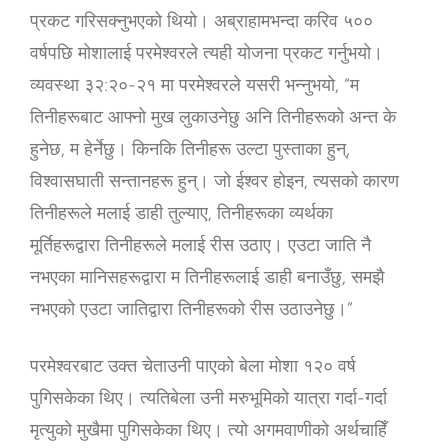
प्रकट गरिसक्नुभएको थियो। अब्राहामभन्दा करिव ५००
वर्षपछि मोशालाई परमेश्‍वरले त्यही योजना प्रकट गर्नुभयो।
व्यवस्था ३२:२०-२१ मा परमेश्‍वरले यसरी भन्नुभयो, “म
तिनीहरूबाट आफ्‍नो मुख लुकाउनेछु अनि तिनीहरूको अन्‍त के
हुनेछ, म हेर्नेछु। किनकि तिनीहरू उल्‍टा पुस्‍ताका हुन्,
विश्‍वासघाती सन्‍तानहरू हुन्‌। जो ईश्‍वर होइन, त्‍यसको कारण
तिनीहरूले मलाई डाही तुल्‍याए, तिनीहरूका व्‍यर्थका
मूर्तिहरूद्वारा तिनीहरूले मलाई रीस उठाए। एउटा जाति नै
नभएका मानिसहरूद्वारा म तिनीहरूलाई डाही बनाउँछु, समझै
नभएको एउटा जातिद्वारा तिनीहरूको रीस उठाउनेछु।”
परमेश्‍वरबाट उक्त चेताउनी पाएको बेला मोशा १२० वर्ष
पुगिसकेका थिए। त्यतिबेला उनी मरुभूमिको यात्रा गर्दा-गर्दा
मृत्युको मुखैमा पुगिसकेका थिए। त्यो अगमवाणीको अर्थचाहिँ