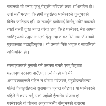
पावलको यो भनाइ प्रभु येशूसँग गरिएको कडा अभिव्यक्ति हो।
उनी यहाँ भन्छन्, कि हामी यहूदीहरू परमेश्‍वरले चुन्नुभएको
विशेष जातिहरू हौँ। के तपाईंले हामीलाई बिर्सनु भयो? पावलले
त्यहाँ यसरी दु:ख व्यक्त गरेका छन्, कि हे परमेश्‍वर, मेरा आफ्ना
जातिहरूको उद्धार नभएको देख्नुभन्दा त बरु मेरो नाम जीवनको
पुस्तकबाट हटाइदिनुहोस। यो उनको निकै भावुक र साहासिलो
अभिव्यक्ति हो।
त्यसप्रकारले गुनासो गर्ने क्रममा उनले प्रभु येशूबाट
महत्वपूर्ण प्रकाश पाउँछन्। त्यो के हो भने धेरै
अगमवक्ताहरूले पहिले नै घोषणा गरेजस्तै, यहूदीहरूलेभन्दा
पहिले गैरयहूदीहरूले सुसमाचार प्राप्‍त गर्नेछन्। यो परमेश्‍वरले
पहिले नै तयार गर्नुभएको उहाँको ईश्‍वरीय योजना हो।
परमेश्‍वरले यो योजना अब्राहामसँग बाँध्‍नुभएको करारमा