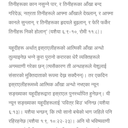
तिनीहरूका कान नसुन्‍ने पार, र तिनीहरूका आँखा बन्‍द
गरिदेऊ, नत्रता तिनीहरूले आफ्‍ना आँखाले देख्‍लान्, र आफ्‍ना
कानले सुन्‍लान्, र तिनीहरूका हृदयले बुझ्‍लान्, र फेरि फर्केर
तिनीहरू निको होलान्” (यशैया ६:९-१०, रोमी ११:८)।
यहूदीहरू अर्थात् इस्राएलीहरूको आत्मिकी आँखा अन्धो
तुल्याइनेछ भन्‍ने कुरा पुरानो करारका धेरै व्यक्तिहरूले
अगमवाणी गरेका छन् (त्यसैकारण ती अन्धाहरूले येशूलाई
संसारको मुक्तिदाताको रूपमा देख्न सक्दैनन्)। तर एकदिन
इस्राएलीहरूमध्ये आत्मिक आँखा अन्धो नभएका न्यून
सङ्ख्याका यहूदीहरूद्वारा इस्राएल पुनर्स्थापित हुनेछन्। यी
न्यून सङ्ख्याका यहूदीहरूलाई ‘पवित्र बिउ’ भनिन्छ (यशैया
६:१३)। यशैया भन्छन्, कि त्यो सानो बचेको भाग जहिले पनि
रहिरहनेछ (यशैया १:९, १०:२२-२३)। अनि यो भविष्यवाणी