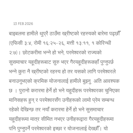
13 FEB 2026
बाइबलमा हामीले थुप्रै ठाउँमा ख्रीष्टको रहस्यको बारेमा पढ्छौँ
(एफिसी ३:४, रोमी १६:२५-२६, मत्ती १३:११, १ कोरिन्थी
२:७)। छोटकरीमा भन्‍ने हो भने, परमेश्‍वरको राज्यको
सुसमाचार यहूदीहरूबाट सुरु भएर गैरयहूदीहरूकहाँ पुग्नुपर्छ
भन्ने कुरा नै ख्रीष्टको रहस्य हो तर यसको लागि परमेश्‍वरले
बनाउनुभएको क्रमिक योजनालाई हामीले बुझ्‍नु अति आवश्यक
छ । पुरानो करारमा हेर्ने हो भने यहूदीहरू परमेश्‍वरका चुनिएका
मानिसहरू हुन् र परमेश्‍वरसँग उनीहरूको लामो प्रेम सम्बन्ध
रहेको देखिन्छ तर नयाँ करारमा हेर्ने हो भने सुसमाचार
यहूदीहरूमा मात्र सीमित नभएर उनीहरूद्वारा गैरयहूदीहरूमा
पनि पुग्नुपर्ने परमेश्‍वरको इच्छा र योजनालाई देख्छौँ। यो