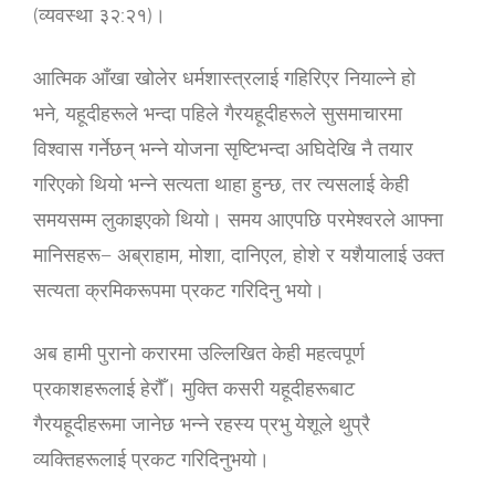
(व्यवस्था ३२:२१)।
आत्मिक आँखा खोलेर धर्मशास्‍त्रलाई गहिरिएर नियाल्ने हो
भने, यहूदीहरूले भन्दा पहिले गैरयहूदीहरूले सुसमाचारमा
विश्‍वास गर्नेछन् भन्ने योजना सृष्टिभन्दा अघिदेखि नै तयार
गरिएको थियो भन्‍ने सत्यता थाहा हुन्छ, तर त्यसलाई केही
समयसम्म लुकाइएको थियो। समय आएपछि परमेश्‍वरले आफ्ना
मानिसहरू− अब्राहाम, मोशा, दानिएल, होशे र यशैयालाई उक्त
सत्यता क्रमिकरूपमा प्रकट गरिदिनु भयो।
अब हामी पुरानो करारमा उल्लिखित केही महत्वपूर्ण
प्रकाशहरूलाई हेरौँ। मुक्ति कसरी यहूदीहरूबाट
गैरयहूदीहरूमा जानेछ भन्‍ने रहस्य प्रभु येशूले थुप्रै
व्यक्तिहरूलाई प्रकट गरिदिनुभयो।