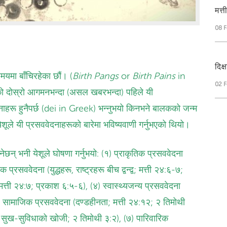
मत्
08 
दिक
यमा बाँचिरहेका छौं। (
Birth Pangs
or
Birth Pains
in
02 
को दोस्रो आगमनभन्दा (असल खबरभन्दा) पहिले यी
नाहरू हुनैपर्छ (dei in Greek) भन्‍नुभयो किनभने बालकको जन्म
येशूले यी प्रसववेदनाहरूको बारेमा भविष्यवाणी गर्नुभएको थियो।
नेछन् भनी येशूले घोषणा गर्नुभयो: (१) प्राकृतिक प्रसववेदना
रसववेदना (युद्धहरू, राष्ट्रहरू बीच द्वन्द्व; मत्ती २४:६-७;
्ती २४:७; प्रकाश ६:५-६), (४) स्वास्थ्यजन्य प्रसववेदना
५) सामाजिक प्रसववेदना (दण्डहीनता; मत्ती २४:१२; २ तिमोथी
ोह, सुख-सुविधाको खोजी; २ तिमोथी ३:२), (७) पारिवारिक