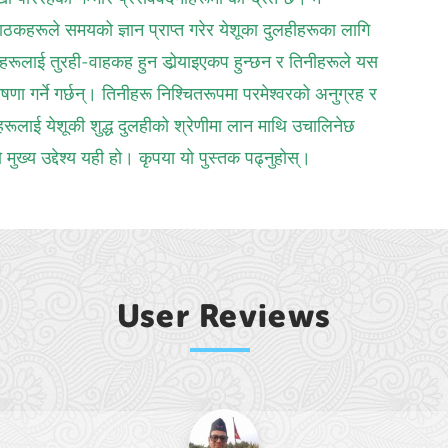
पाठकहरूले समयको ज्ञान प्राप्‍त गरेर येशूका दुलहीहरूका लागि
तिहरूलाई तुरही‍-वाहकह हुन डोर्‍याइएकप हुन्छन र तिनीहरूले यस
ा गर्ने गर्छन्। तिनीहरू निश्‍चितरूपमा परमेश्‍वरको अनुग्रह र
हरूलाई येशूकी शुद्ध दुलहीको श्रेणीमा लान माथि उचालिनेछ
मुख्य उद्देश्य यही हो। कृपया यो पुस्तक पढ्नुहोस्।
User Reviews