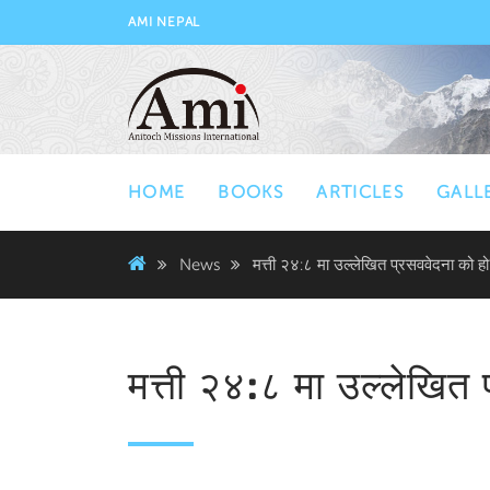
AMI NEPAL
HOME
BOOKS
ARTICLES
GALL
News
मत्ती २४:८ मा उल्लेखित प्रसववेदना को ह
मत्ती २४:८ मा उल्लेखित 