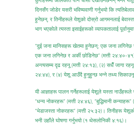
कुराहरूमा अलिकति पनि चासो देखाउनेछैनन् भनेर येश
दिनसँग जोडेर यसरी भविष्यवाणी गर्नुभयो कि त्यतिबेला
हुनेछन्, र तिनीहरूले येशूको दोस्रो आगमनलाई बेवास्त
भाग भएकोले त्यस्ता इसाईहरूको व्यापकतालाई पूर्वानुमान 
“दुई जना मानिसहरू खेतमा हुनेछन्; एक जना लगिनेछ र अ
एक जना लगिनेछ र अर्की छोडिनेछ” (मत्ती २४:४०-४१)।
अन्त्यसम्म दृढ रहनू (मत्ती २४:१३), (२) सधैँ जागा रहन
२४:४४), र (४) येशू आउँदै हुनुहुन्छ भन्ने तथ्य सिकाउन
यी आज्ञाहरू पालन गर्नेहरूलाई येशूले यस्ता नाउँहरूले सम
“धन्य नोकरहरू” (मत्ती २४:४६), “बुद्धिमानी कन्याहरू”
“भेडाजस्ता नोकरहरू” (मत्ती २५:३२)। तिनीहरू येशूक
भनी उहाँले घोषणा गर्नुभयो (१ थेसलोनिकी ४:१६)।