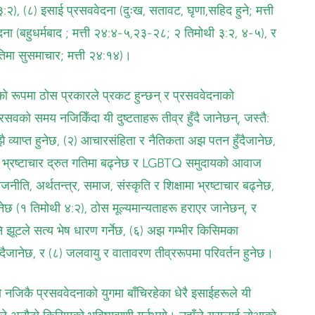
:२), (८) इसाई प्रसववेदना (दुःख, सतावट, घृणा,सहिद हुने; मत्ती
ा (बहुधर्मबाद ; मत्ती २४:४-५,२३-२८; २ तिमोथी ३:२, ४-५), र
तिमा सुसमाचार; मत्ती २४:१४)।
ो रूपमा ठोस प्रकारले प्रकट हुन्छन् र प्रसववेदनाको
्रसवको समय नजिकिँदा यी दुष्टताहरू तीव्र हुँदै जानेछन्, जस्तै:
 व्याप्‍त हुनेछ, (२) आचारसंहिता र नैतिकता अझ पतन हुँदैजानेछ,
 भ्रष्टाचार द्रुत गतिमा बढ्नेछ र LGBTQ समुदायको आवाज
जनीति, अर्थतन्त्र, समाज, संस्कृति र शिक्षामा भ्रष्टाचार बढ्नेछ,
नेछ (१ तिमोथी ४:२), ठोस मूल्यमान्यताहरू हराएर जानेछन्, र
 अनि झूटले सत्य भेष धारण गर्नेछ, (६) अझ गम्भीर किसिमका
दैजानेछ, र (८) जलवायु र वातावरण तीव्ररूपमा परिवर्तन हुनेछ।
 नजिकै प्रसववेदनाको युगमा बाँचिरहेका धेरै इसाईहरूले यी