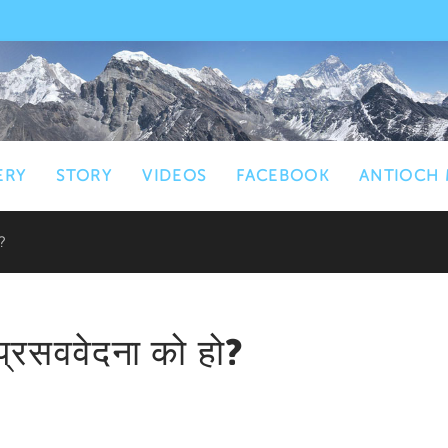
ERY
STORY
VIDEOS
FACEBOOK
ANTIOCH 
ो?
प्रसववेदना को हो?