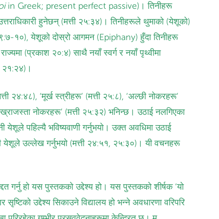
oi
in Greek; present perfect passive)। तिनीहरू
 उत्तराधिकारी हुनेछन् (मत्ती २५:३४)। तिनीहरूले थुमाको (येशूको)
९:७-१०), येशूको दोस्रो आगमन (Epiphany) हुँदा तिनीहरू
्यमा (प्रकाश २०:४) साथै नयाँ स्वर्ग र नयाँ पृथ्वीमा
ाश २१:२४)।
ती २४:४८), ‘मूर्ख स्‍त्रीहरू’ (मत्ती २५:८), ‘अल्छी नोकरहरू’
 ‘बाख्राजस्ता नोकरहरू’ (मत्ती २५:३२) भनिन्छ। उठाई नलगिएका
भनी येशूले पहिल्यै भविष्यवाणी गर्नुभयो। उक्त अवधिमा उठाई
ी येशूले उल्लेख गर्नुभयो (मत्ती २४:५१, २५:३०)। यी वचनहरू
्दत गर्नु हो यस पुस्तकको उद्देश्य हो। यस पुस्तकको शीर्षक ‘यो
ृष्टिको उद्देश्य सिकाउने विद्यालय हो भन्‍ने अवधारणा वरिपरि
खा परिरहेका गम्भीर प्रसववेदनाहरूमा केन्द्रित छ। म