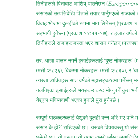
तिनीहरूले पिताबाट आशिष् पाउनेछन् (
Eurogemen
संसारको उत्पत्तिदेखि पिताले तयार पार्नुभएको राज्यको
विवाह भोजमा दुलहीको रूपमा भाग लिनेछन् (प्रकाश १
सहभागी हुनेछन् (प्रकाश १९:११-१७), र हजार वर्षको राज
तिनीहरूले राजाहरूजस्ता भएर शासन गर्नेछन् (प्रक
तर, आज्ञा पालन नगर्ने इसाईहरूलाई ‘दुष्ट नोकरहरू’ (मत्
(मत्ती २५:२६), ‘बेकम्मा नोकरहरू’ (मत्ती २५:३०), र
त्यस्ता व्यक्तिहरू सात वर्षको महासङ्कष्टमा पर्नेछन् 
नलगिएका इसाईहरूले भयङ्कर कष्ट भोग्नुपर्ने कुरा भन
येशूका भविष्यवाणी भएका हुनाले पुरा हुनैपर्छ।
सम्पूर्ण पाठकहरूलाई येशूको दुलही बन्न थोरै भए पनि मद
संसार के हो?’ राखिएको छ। यसको विषयवस्तु यो संसार स
घुमेको छ। यो पुस्तक यो युगमा हाम्रो आँखा अगाडि दे