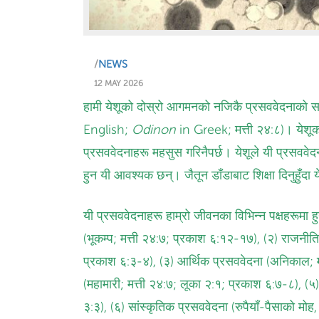
/
NEWS
12 MAY 2026
हामी येशूको दोस्रो आगमनको नजिकै प्रसववेदनाको सम
English;
Odinon
in Greek; मत्ती २४:८)। येशू
प्रसववेदनाहरू महसुस गरिनैपर्छ। येशूले यी प्रसववेद
हुन यी आवश्यक छन्। जैतून डाँडाबाट शिक्षा दिनुहुँदा 
यी प्रसववेदनाहरू हाम्रो जीवनका विभिन्न पक्षहरूमा हु
(भूकम्प; मत्ती २४:७; प्रकाश ६:१२-१७), (२) राजनीतिक प्
प्रकाश ६:३-४), (३) आर्थिक प्रसववेदना (अनिकाल; मत
(महामारी; मत्ती २४:७; लूका २:१; प्रकाश ६:७-८), (
३:३), (६) सांस्कृतिक प्रसववेदना (रुपैयाँ-पैसाको म