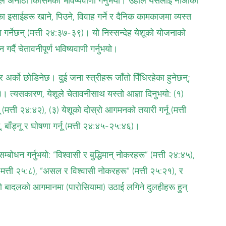
ूले अनौठो किसिमको भविष्यवाणी गर्नुभयो। उहाँले यसलाई नोआको
का इसाईहरू खाने, पिउने, विवाह गर्ने र दैनिक कामकाजमा व्यस्त
ा गर्नेछन् (मत्ती २४:३७-३९)। यो निस्सन्देह येशूको योजनाको
गर्दै चेतावनीपूर्ण भविष्यवाणी गर्नुभयो।
र्को छोडिनेछ। दुई जना स्‍त्रीहरू जाँतो पिँधिरहेका हुनेछन्;
 त्यसकारण, येशूले चेतावनीसाथ यस्तो आज्ञा दिनुभयो: (१)
ू (मत्ती २४:४२), (३) येशूको दोस्रो आगमनको तयारी गर्नू (मत्ती
ू, बाँड्नू र घोषणा गर्नू (मत्ती २४:४५-२५:४६)।
्बोधन गर्नुभयो: “विश्‍वासी र बुद्धिमान् नोकरहरू” (मत्ती २४:४५),
 (मत्ती २५:८), “असल र विश्‍वासी नोकरहरू” (मत्ती २५:२१), र
ो बादलको आगमानमा (पारोसियामा) उठाई लगिने दुलहीहरू हुन्