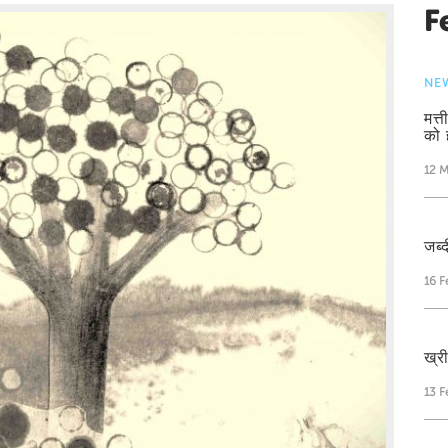
F
NE
मत्
को 
12 
जब्द
16 F
ख्र
13 F