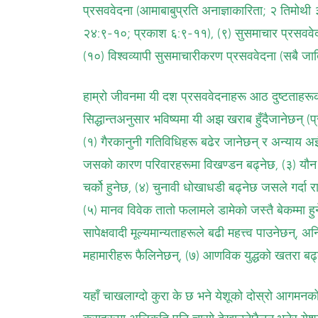
प्रसववेदना (आमाबाबुप्रति अनाज्ञाकारिता; २ तिमोथी ३
२४:९-१०; प्रकाश ६:९-११), (९) सुसमाचार प्रसववेदन
(१०) विश्‍वव्यापी सुसमाचारीकरण प्रसववेदना (सबै जा
हाम्रो जीवनमा यी दश प्रसववेदनाहरू आठ दुष्टताहरूक
सिद्धान्तअनुसार भविष्यमा यी अझ खराब हुँदैजानेछन् (प
(१) गैरकानुनी गतिविधिहरू बढेर जानेछन् र अन्याय अझै
जसको कारण परिवारहरूमा विखण्डन बढ्नेछ, (३) यौन
चर्को हुनेछ, (४) चुनावी धोखाधडी बढ्नेछ जसले गर्दा रा
(५) मानव विवेक तातो फलामले डामेको जस्तै बेकम्मा हु
सापेक्षवादी मूल्यमान्यताहरूले बढी महत्त्व पाउनेछन्,
महामारीहरू फैलिनेछन्, (७) आणविक युद्धको खतरा बढ्
यहाँ चाखलाग्दो कुरा के छ भने येशूको दोस्रो आगमनको