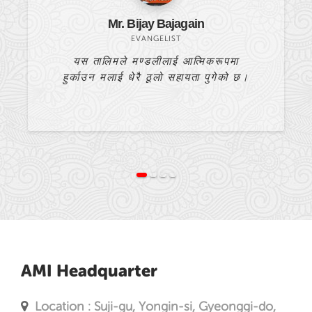
Mr. Bijay Bajagain
EVANGELIST
यस तालिमले मण्डलीलाई आत्मिकरूपमा
यो बा
हुर्काउन मलाई धेरै ठूलो सहायता पुगेको छ।
AMI Headquarter
Location : Suji-gu, Yongin-si, Gyeonggi-do,